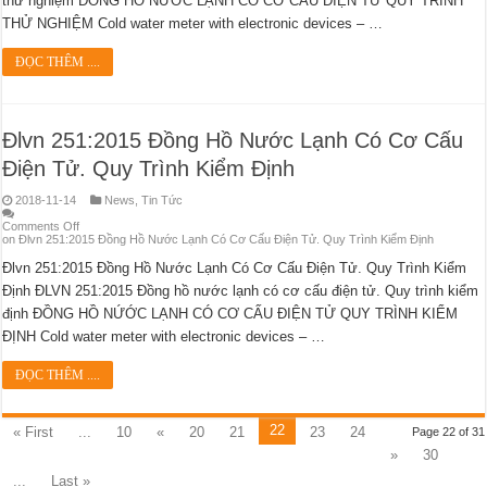
thử nghiệm ĐỒNG HỒ NƯỚC LẠNH CÓ CƠ CẤU ĐIỆN TỬ QUY TRÌNH
THỬ NGHIỆM Cold water meter with electronic devices – …
ĐỌC THÊM ....
Đlvn 251:2015 Đồng Hồ Nước Lạnh Có Cơ Cấu
Điện Tử. Quy Trình Kiểm Định
2018-11-14
News
,
Tin Tức
Comments Off
on Đlvn 251:2015 Đồng Hồ Nước Lạnh Có Cơ Cấu Điện Tử. Quy Trình Kiểm Định
Đlvn 251:2015 Đồng Hồ Nước Lạnh Có Cơ Cấu Điện Tử. Quy Trình Kiểm
Định ĐLVN 251:2015 Đồng hồ nước lạnh có cơ cấu điện tử. Quy trình kiểm
định ĐỒNG HỒ NỨỚC LẠNH CÓ CƠ CẤU ĐIỆN TỬ QUY TRÌNH KIỂM
ĐỊNH Cold water meter with electronic devices – …
ĐỌC THÊM ....
22
« First
...
10
«
20
21
23
24
Page 22 of 31
»
30
...
Last »