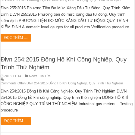
on Đlvn 255:2015 Phương Tiện Đo Mức Xăng Dầu Tự Động. Quy Trình Kiểm Định
Đlvn 255:2015 Phương Tiện Đo Mức Xăng Dầu Tự Động. Quy Trình Kiểm
Định ĐLVN 255:2015 Phương tiện đo mức xăng dầu tự động. Quy trình
kiểm định PHƯƠNG TIỆN ĐO MỨC XĂNG DẦU TỰ ĐỘNG QUY TRÌNH
KIỂM ĐỊNH Automatic level gauges for oil products Verification procedure
ĐỌC THÊM ....
Đlvn 254:2015 Đồng Hồ Khí Công Nghiệp. Quy
Trình Thử Nghiệm
2018-11-14
News
,
Tin Tức
Comments Off
on Đlvn 254:2015 Đồng Hồ Khí Công Nghiệp. Quy Trình Thử Nghiệm
Đlvn 254:2015 Đồng Hồ Khí Công Nghiệp. Quy Trình Thử Nghiệm ĐLVN
254:2015 Đồng hồ khí công nghiệp. Quy trình thử nghiệm ĐỒNG HỒ KHÍ
CÔNG NGHIỆP QUY TRÌNH THỬ NGHIỆM Industrial gas meters – Testing
procedure
ĐỌC THÊM ....