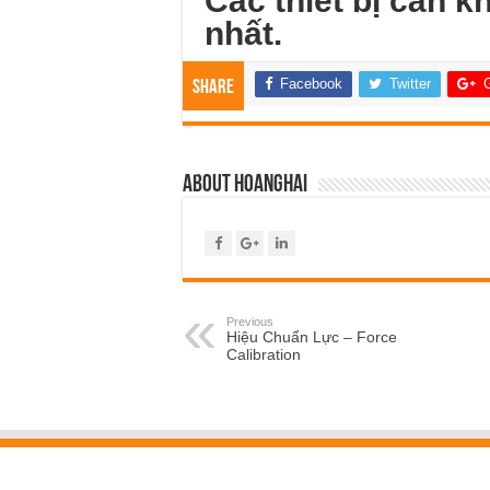
Các thiết bị cân k
nhất.
Facebook
Twitter
Share
About hoanghai
Previous
Hiệu Chuẩn Lực – Force
Calibration