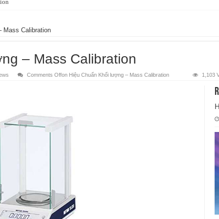
tion
 Mass Calibration
ng – Mass Calibration
ews
Comments Off
on Hiệu Chuẩn Khối lượng – Mass Calibration
1,103 
R
H