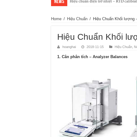
News
Hiệu chuẩn điện trở nhiệt – RTD calibra
Home
/
Hiệu Chuẩn
/
Hiệu Chuẩn Khối lượng –
Hiệu Chuẩn Khối lượ
hoanghai
2018-11-15
Hiệu Chuẩn
,
N
1.
Cân phân tích – Analyzer Balances