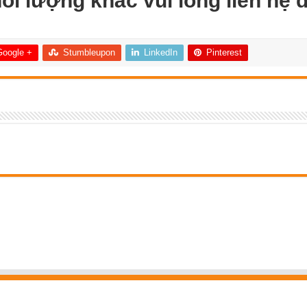
hối lượng khác vui lòng liên hệ 
Google +
Stumbleupon
LinkedIn
Pinterest